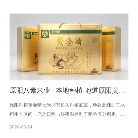
原阳八素米业 | 本地种植 地道原阳黄金
晴大米
原阳种植黄金晴大米拥有长久种植底蕴，地处北纬适宜水
稻生长区间，充足日照与昼夜温差利于稻谷养分积累。八
素米业坐落太平镇核心水稻产区，就近收储当年新稻谷，
2026-06-24
缩短仓储流......