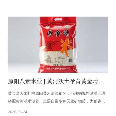
原阳八素米业 | 黄河沃土孕育黄金晴原
生好米
黄金晴大米扎根原阳黄河沿线稻区，当地弱碱性淤灌土壤
搭配黄河活水滋养，土层自带多种天然矿物质，为稻谷生
长提供稳定养分。米粒饱满通透，色泽温润，蒸煮后自带
2026-06-24